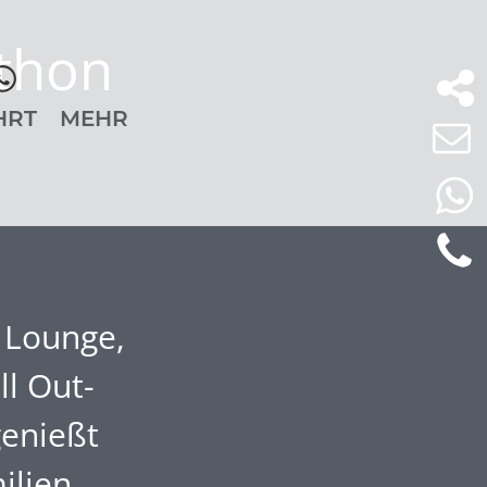
athon
HRT
MEHR
 Lounge,
ll Out-
genießt
ilien