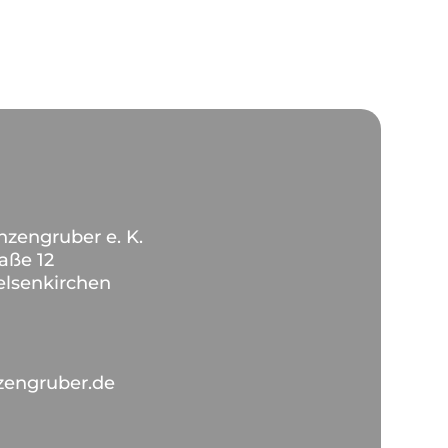
nzengruber e. K.
aße 12
lsenkirchen
zengruber.de