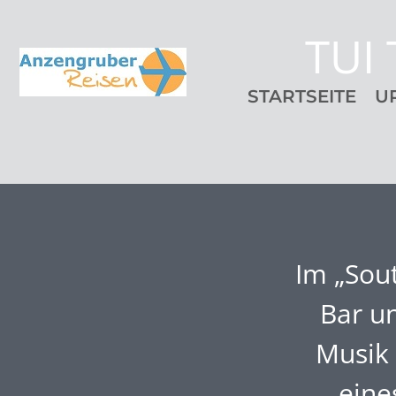
TUI 
STARTSEITE
U
Im „Sou
Bar un
Musik 
eine