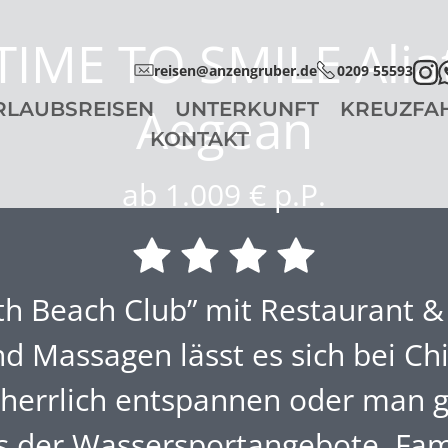
TIME TO SMILE Ali
reisen@anzengruber.de
0209 55593
Aegean
RLAUBSREISEN
UNTERKUNFT
KREUZFA
KONTAKT
ab 1.009 € p.P.
th Beach Club” mit Restaurant &
d Massagen lässt es sich bei Chi
herrlich entspannen oder man 
s der Wassersportangebote. Fam