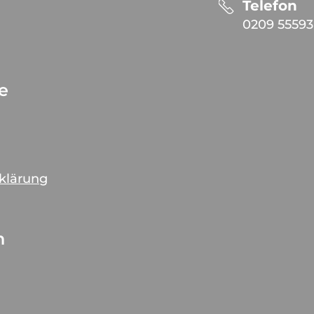
Telefon
0209 55593
ce
rklärung
n